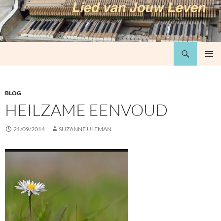
Ga
naar
de
inhoud
Zoeken
Lied van jouw leven
PRIMAI
MENU
BLOG
HEILZAME EENVOUD
21/09/2014
SUZANNE ULEMAN