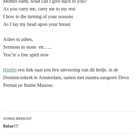
Mother earth, what can I give back to you?
As you carry me, carry me to my rest
I bow to the turning of your seasons
As I lay my head upon your breast
Ashes to ashes,
Sermons in stone etc…..
You’re a free spirit now
Hierbij
een link naar een live uitvoering van dit liedje, in de
Dominicuskerk te Amsterdam, samen met mantra-zangeres Deva
Premal en fluitist Manose.
Bericht
VORIG BERICHT
navigatie
Relax!!!