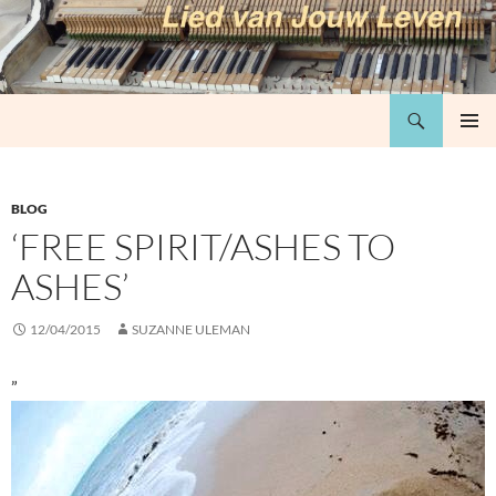
Ga
naar
de
inhoud
Zoeken
Lied van jouw leven
PRIMAI
MENU
BLOG
‘FREE SPIRIT/ASHES TO
ASHES’
12/04/2015
SUZANNE ULEMAN
”